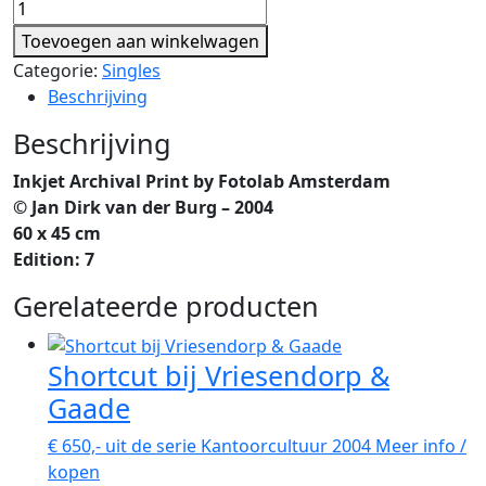
Mevrouw
Pires
Toevoegen aan winkelwagen
in
Categorie:
Singles
het
Beschrijving
archief
van
Beschrijving
Vriesendorp
Inkjet Archival Print by Fotolab Amsterdam
&
© Jan Dirk van der Burg – 2004
Gaade
60 x 45 cm
aantal
Edition: 7
Gerelateerde producten
Shortcut bij Vriesendorp &
Gaade
€
650,-
uit de serie Kantoorcultuur 2004
Meer info /
kopen